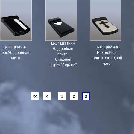
Ц-17 Цветник/
Ц-16 Цветник
Ц-18 Цветник/
Надгробная
скос/Надгробная
Надгробная
плита.
плита
плита накладной
Сквозной
крест
вырез "Сердце"
<<
<
1
2
3