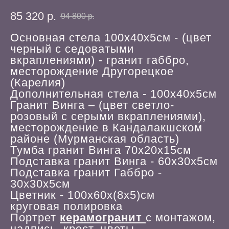
85 320
р.
94 800
р.
Основная стела 100х40х5см - (цвет
черный с седоватыми
вкраплениями) - гранит габбро,
месторождение Другорецкое
(Карелия)
Дополнительная стела - 100х40х5см
Гранит Винга – (цвет светло-
розовый с серыми вкраплениями),
месторождение в Кандалакшском
районе (Мурманская область)
Тумба гранит Винга 70х20х15см
Подставка гранит Винга - 60х30х5см
Подставка гранит Габбро -
30х30х5см
Цветник - 100х60х(8х5)см
круговая полировка
Портрет
керамогранит
с монтажом,
надпись, крест, цветы -