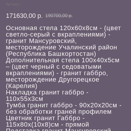
Артикул:
171630,00
р.
190700,00
р.
Основная стела 120х60х8см - (цвет
светло-серый с вкраплениями) -
гранит Мансуровский,
месторождение Учалинский район
(Республика Башкортостан)
Дополнительная стела 100х40х5см
– (цвет черный с седоватыми
вкраплениями) - гранит габбро,
месторождение Другорецкое
(Карелия)
Накладка гранит габбро -
110х55х3см
Тумба гранит габбро - 90х20х20см -
без обработки граней профилем
Цветник гранит Габбро -
115х80х(10х8)см - прямой
Подставка гранит Мансуровский -