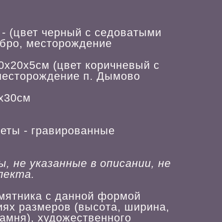
- (цвет черный с седоватыми
ббро, месторождение
0х20х5см (цвет коричневый с
месторождение п. Дымово
0х30см
веты - гравированные
 не указанные в описании, не
лекта.
мятника с данной формой
иях размеров (высота, ширина,
амня), художественного