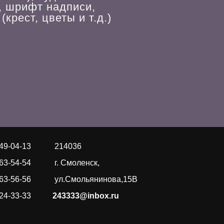
, шрифт надписи,
крест, цветы и т.д.)
649-04-13
214036
163-54-54
г. Смоленск,
163-56-56
ул.Смольянинова,15В
 24-33-33
243333@inbox.ru