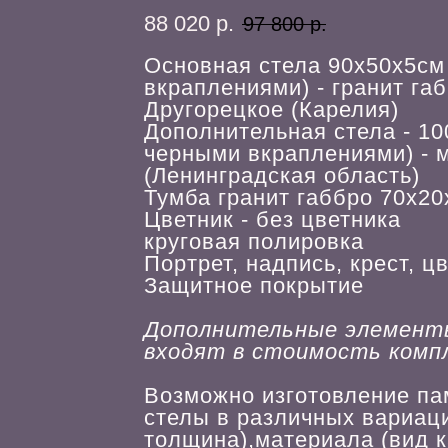
88 020
р.
97 800
р.
Основная стела 90х50х5см 
вкраплениями) - гранит га
Другорецкое (Карелия)
Дополнительная стела - 10
черными вкраплениями) - 
(Ленинградская область)
Тумба гранит габбро 70х2
Цветник - без цветника
круговая полировка
Портрет, надпись, крест, ц
Защитное покрытие
Дополнительные элементы,
входят в стоимость комп
Возможно изготовление па
стелы в различных вариац
толщина),материала (вид к