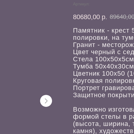
Артикул:
80680,00
р.
89640,0
Памятник - крест 
полировки, на тум
Гранит - месторо
Цвет черный с се
Стела 100х50х5с
Тумба 50х40х30с
Цветник 100х50 (1
Круговая полиров
Портрет гравиров
Защитное покрыт
Возможно изготов
формой стелы в р
(высота, ширина,
камня), художест