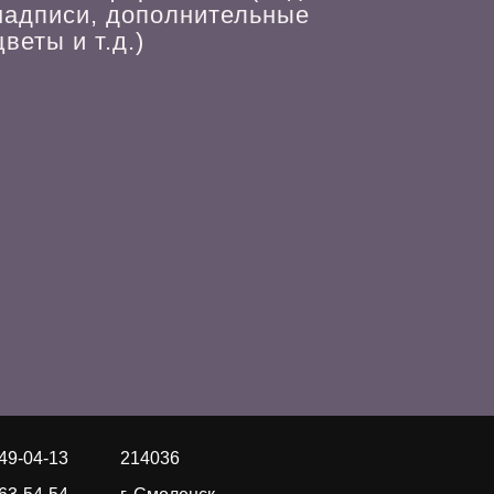
надписи, дополнительные
веты и т.д.)
649-04-13
214036