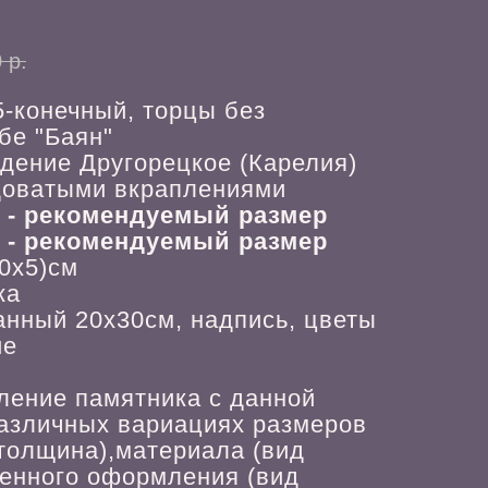
0
р.
5-конечный, торцы без
бе "Баян"
ждение Другорецкое (Карелия)
доватыми вкраплениями
м
- рекомендуемый размер
м
- рекомендуемый размер
0х5)см
ка
анный 20х30см, надпись, цветы
ие
ление памятника с данной
азличных вариациях размеров
 толщина),материала (вид
венного оформления (вид