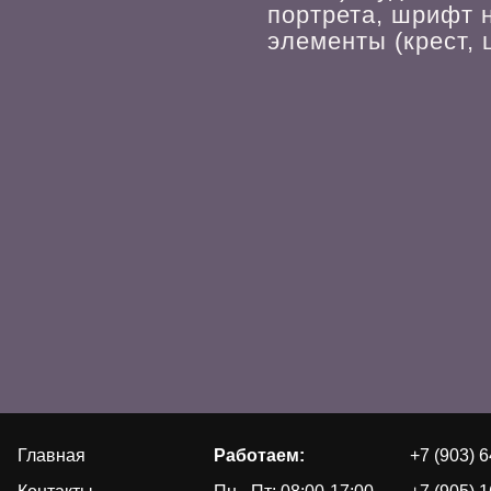
портрета, шрифт 
элементы (крест, ц
Главная
Работаем:
+7 (903) 