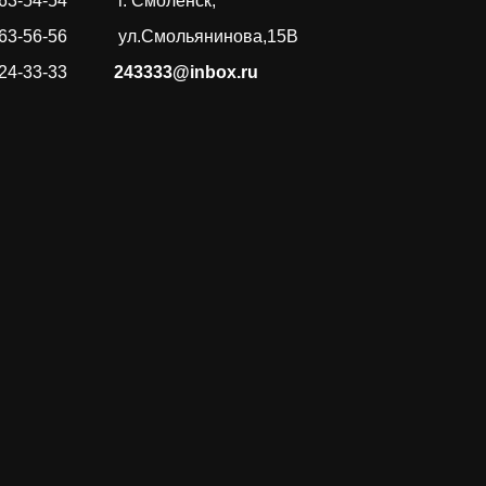
163-54-54
г. Смоленск,
163-56-56
ул.Смольянинова,15В
 24-33-33
243333@inbox.ru