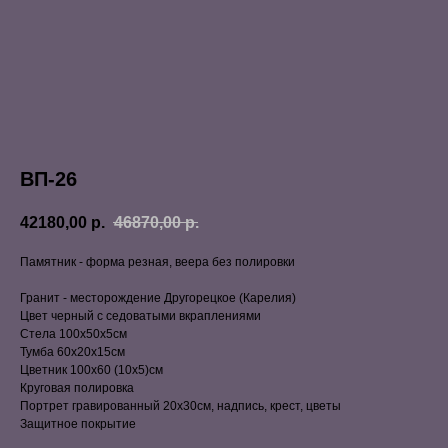
ВП-26
42180,00
р.
46870,00
р.
Памятник - форма резная, веера без полировки
Гранит - месторождение Другорецкое (Карелия)
Цвет черный с седоватыми вкраплениями
Стела 100х50х5см
Тумба 60х20х15см
Цветник 100х60 (10х5)см
Круговая полировка
Портрет гравированный 20х30см, надпись, крест, цветы
Защитное покрытие