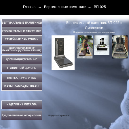
Главная
→
Вертикальные памятники
→
ВП-025
Вертикальный памятник ВП-025 в
ВЕРТИКАЛЬНЫЕ ПАМЯТНИКИ
Смоленске
ГОРИЗОНТАЛЬНЫЕ ПАМЯТНИКИ
Примеры художественного оформления
СЕМЕЙНЫЕ ПАМЯТНИКИ
КОМБИНИРОВАННЫЕ
ПАМЯТНИКИ (ЦВЕТНОЙ ГРАНИТ)
ЦВЕТНИКИ, НАДГРОБНЫЕ ПЛИТЫ
ГРАНИТНЫЙ ЦОКОЛЬ
ПЛИТКА, БРУСЧАТКА
ВАЗЫ, ЛАМПАДЫ, ШАРЫ
ИЗДЕЛИЯ ИЗ МЕТАЛЛА
Художественное оформление
Вернуться в
раздел